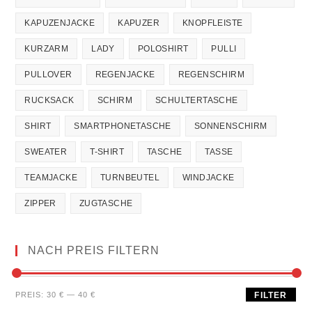
KAPUZENJACKE
KAPUZER
KNOPFLEISTE
KURZARM
LADY
POLOSHIRT
PULLI
PULLOVER
REGENJACKE
REGENSCHIRM
RUCKSACK
SCHIRM
SCHULTERTASCHE
SHIRT
SMARTPHONETASCHE
SONNENSCHIRM
SWEATER
T-SHIRT
TASCHE
TASSE
TEAMJACKE
TURNBEUTEL
WINDJACKE
ZIPPER
ZUGTASCHE
NACH PREIS FILTERN
PREIS:
30 €
—
40 €
FILTER