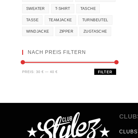
SWEATER
T-SHIRT
TASCHE
TASSE
TEAMJACKE
TURNBEUTEL
WINDJACKE
ZIPPER
ZUGTASCHE
NACH PREIS FILTERN
PREIS:
30 €
—
40 €
FILTER
CLUB
CLUBS