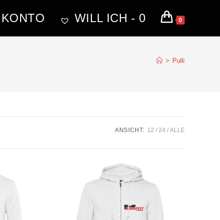
 KONTO
WILL ICH -
0
0
>
Pulli
ANSICHT:
12
24
ALLE