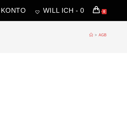
 KONTO
WILL ICH -
0
0
>
AGB