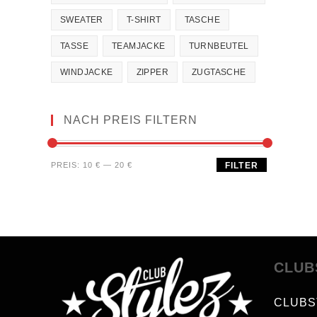
SWEATER
T-SHIRT
TASCHE
TASSE
TEAMJACKE
TURNBEUTEL
WINDJACKE
ZIPPER
ZUGTASCHE
NACH PREIS FILTERN
PREIS:
10 €
—
20 €
FILTER
CLUB
CLUBS