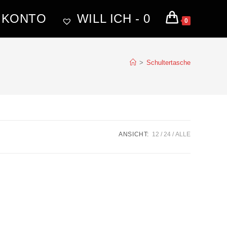
 KONTO
WILL ICH -
0
0
>
Schultertasche
ANSICHT:
12
24
ALLE