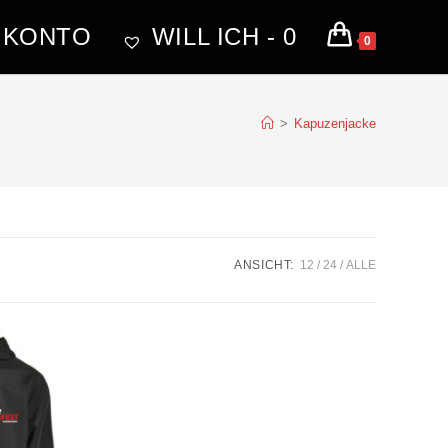
 KONTO
WILL ICH -
0
0
>
Kapuzenjacke
ANSICHT:
12
24
ALLE