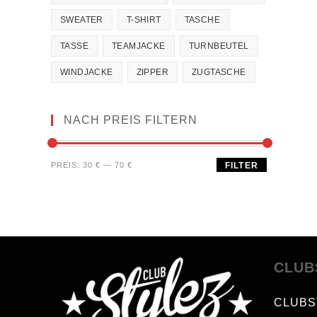
SWEATER
T-SHIRT
TASCHE
TASSE
TEAMJACKE
TURNBEUTEL
WINDJACKE
ZIPPER
ZUGTASCHE
NACH PREIS FILTERN
PREIS:
30 €
—
70 €
FILTER
CLUB
CLUBS