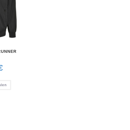
RUNNER
€
hlen